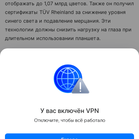
отображать до 1,07 млрд цветов. Также он получил
сертификаты TÜV Rheinland за снижение уровня
синего света и подавление мерцания. Эти
технологии должны снизить нагрузку на глаза при
длительном использовании планшета.
Узнать больше о том, каким получился Honor
MagicPad 4, можно в
обзоре Hi-Tech Mail
.
Кино
Honor
Планшеты
Поделиться
У вас включ
ён
V
P
N
Отключите, чтобы всё работало