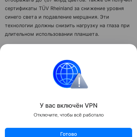
сертификаты TÜV Rheinland за снижение уровня
синего света и подавление мерцания. Эти
технологии должны снизить нагрузку на глаза при
длительном использовании планшета.
Узнать больше о том, каким получился Honor
MagicPad 4, можно в
обзоре Hi-Tech Mail
.
Кино
Honor
Планшеты
Поделиться
У вас включ
ён
V
P
N
Отключите, чтобы всё работало
Готово