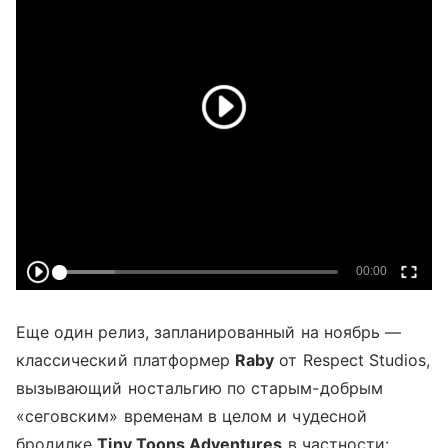
Еще один релиз, запланированный на ноябрь —
классический платформер
Raby
от Respect Studios,
вызывающий ностальгию по старым-добрым
«сеговским» временам в целом и чудесной
бродилке
Tiny Toons Adventures
в частности: