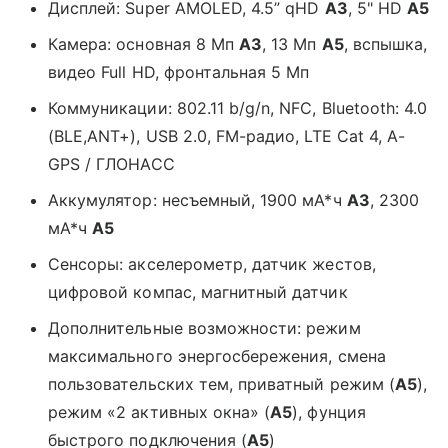
Дисплей: Super AMOLED, 4.5” qHD
A3
, 5" HD
A5
Камера: основная 8 Мп
A3
, 13 Мп
A5
, вспышка,
видео Full HD, фронтальная 5 Мп
Коммуникации: 802.11 b/g/n, NFC, Bluetooth: 4.0
(BLE,ANT+), USB 2.0, FM-радио, LTE Cat 4, A-
GPS / ГЛОНАСС
Аккумулятор: несъемный, 1900 мА*ч
A3
, 2300
мА*ч
A5
Сенсоры: акселерометр, датчик жестов,
цифровой компас, магнитный датчик
Дополнительные возможности: режим
максимального энергосбережения, смена
пользовательских тем, приватный режим (
A5
),
режим «2 активных окна» (
A5
), фунция
быстрого подключения (
A5
)