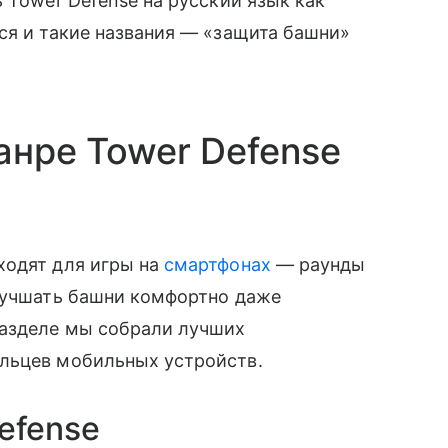
 Tower Defense на русский язык как
ся и такие названия — «защита башни»
анре Tower Defense
ходят для игры на
смартфонах
— раунды
улучшать башни комфортно даже
разделе мы собрали лучших
льцев мобильных устройств.
Defense