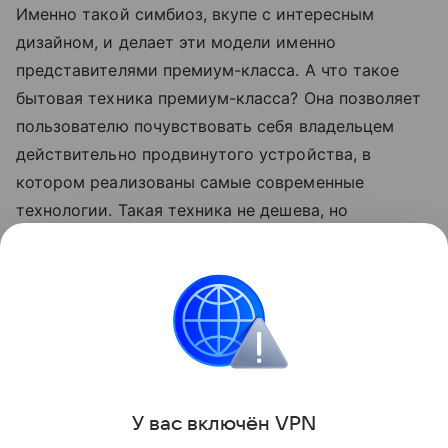
Именно такой симбиоз, вкупе с интересным
дизайном, и делает эти модели именно
представителями премиум-класса. А что такое
бытовая техника премиум-класса? Она позволяет
пользователю почувствовать себя владельцем
действительно продвинутого устройства, в
котором реализованы самые современные
технологии. Такая техника не дешева, но
ощущения от эксплуатации и результаты
использования, долговечность, качество
материалов, свидетельствуют о том, что деньги
заплачены не зря. Обладание на пользу и в
удовольствие – это явно сказано о новых
японских холодильниках Mitsubishi Electric.
У вас включ
ён
V
P
N
Поделиться