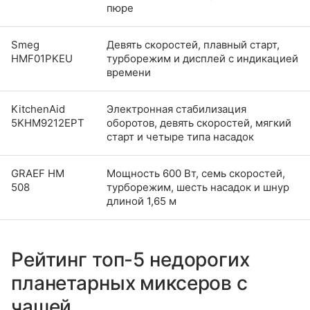
пюре
Smeg
Девять скоростей, плавный старт,
HMF01PKEU
турборежим и дисплей с индикацией
времени
KitchenAid
Электронная стабилизация
5KHM9212EPT
оборотов, девять скоростей, мягкий
старт и четыре типа насадок
GRAEF HM
Мощность 600 Вт, семь скоростей,
508
турборежим, шесть насадок и шнур
длиной 1,65 м
Рейтинг топ-5 недорогих
планетарных миксеров с
чашей