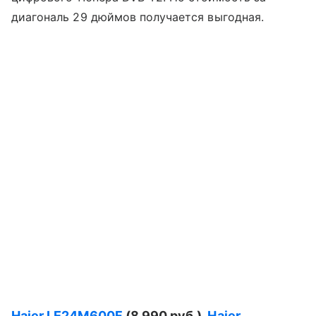
диагональ 29 дюймов получается выгодная.
Haier LE24
M600
F
(8 990 руб.),
Haier