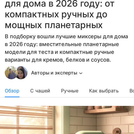
для дома в 2026 году: от
компактных ручных до
мощных планетарных
В подборку вошли лучшие миксеры для дома
в 2026 году: вместительные планетарные
модели для теста и компактные ручные
варианты для кремов, белков и соусов.
Авторы и эксперты
Обзор
С чашей
Ручные
Как выбрать
В