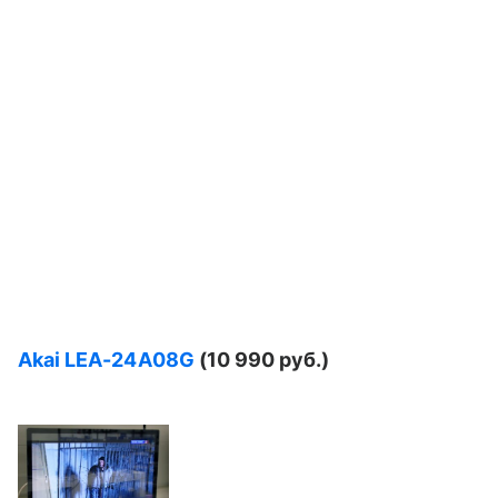
Akai
LEA-24
A08
G
(10 990 руб.)