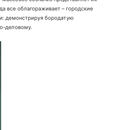
да все облагораживает – городские
ки: демонстрируя бородатую
по-деловому.