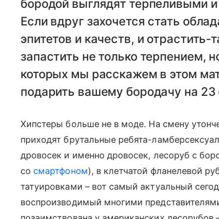
бородой выглядят терпеливыми 
Если вдруг захочется стать облад
эпитетов и качеств, и отрастить-
запастить не только терпением, 
которых мы расскажем в этом ма
подарить вашему бородачу на 23
Хипстеры больше не в моде. На смену утонч
приходят брутальные ребята-ламберсексуалы
дровосек и именно дровосек, лесоруб с бород
со
смартфоном
), в клетчатой фланелевой ру
татуировками – вот самый актуальный сего
воспроизводимый многими представителями
позаимствована у американских лесорубов –