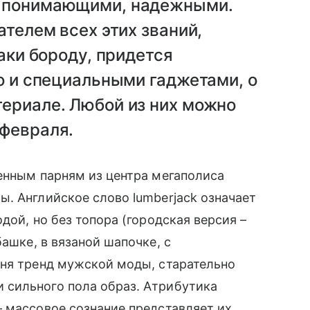
и понимающими, надежными.
ателем всех этих званий,
таки бороду, придется
но и специальными гаджетами, о
териале. Любой из них можно
 февраля.
енным парням из центра мегаполиса
. Английское слово lumberjack означает
ой, но без топора (городская версия –
башке, в вязаной шапочке, с
дня тренд мужской моды, старательно
 сильного пола образ. Атрибутика
 массовое сознание представляет их