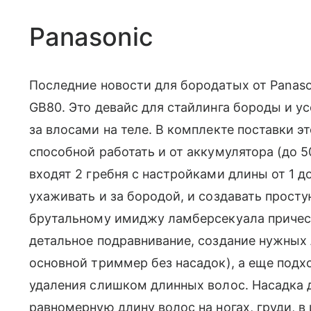
Panasonic
Последние новости для бородатых от Panaso
GB80. Это девайс для стайлинга бороды и ус
за влосами на теле. В комплекте поставки э
способной работать и от аккумулятора (до 5
входят 2 гребня с настройками длины от 1 до
ухаживать и за бородой, и создавать прос
брутальному имиджу ламберсекуала причес
детальное подравнивание, создание нужных 
основной триммер без насадок), а еще подх
удаления слишком длинных волос. Насадка 
равномерную длину волос на ногах, груди, в и