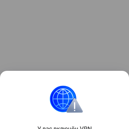
Просто откройте Safari, перейдите на web.kuper.ru,
добавьте сайт на экран «Домой» — и вы снова
можете заказывать доставку с «Купером» в один
клик.
Поделиться
У вас включ
ён
V
P
N