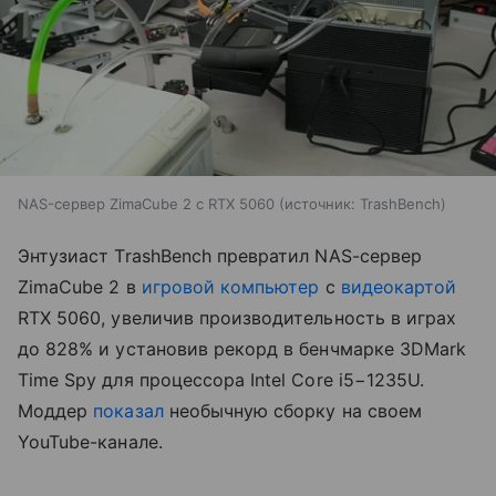
NAS-сервер ZimaCube 2 с RTX 5060
источник:
TrashBench
Энтузиаст TrashBench превратил NAS-сервер
ZimaCube 2 в
игровой компьютер
с
видеокартой
RTX 5060, увеличив производительность в играх
до 828% и установив рекорд в бенчмарке 3DMark
Time Spy для процессора Intel Core i5−1235U.
Моддер
показал
необычную сборку на своем
YouTube-канале.