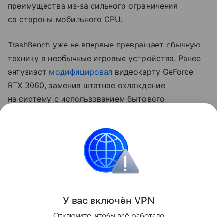
преимущества из-за сильного ограничения
со стороны мобильного CPU.
TrashBench уже не впервые превращает обычную
технику в необычные игровые устройства. Ранее
энтузиаст
модифицировал
видеокарту GeForce
RTX 3060, заменив штатное охлаждение
на систему с использованием бытового
льдогенератора. В Cyberpunk 2077 такая
конструкция позволила снизить температуру GPU
примерно с 60 до 22−23°C, хотя сама система
оказалась сложной в настройке и потребовала
доработки контура охлаждения.
Поделиться
У вас включ
ён
V
P
N
Отключите, чтобы всё работало