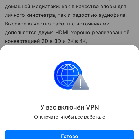
домашней медиатеки: как в качестве опоры для
личного кинотеатра, так и радостью аудиофила.
Высокое качество работы с источниками
дополняется двумя HDMI, хорошо реализованной
конвертацией 2D в 3D и 2K в 4K,
мультиформатностью, поддержкой Wi-Fi и, в
частности, управления при помощи смартфона
или планшета, и, наконец, фирменной технологией
Darbee, обеспечивающей наилучшее восприятие
3D-картинки. Все это подчеркнуто солидным
дизайном и безупречной сборкой.
У вас включ
ён
V
P
N
Поделиться
Отключите, чтобы всё работало
Готово