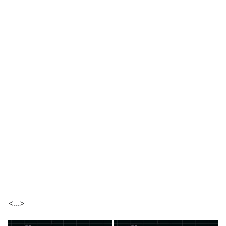
<...>