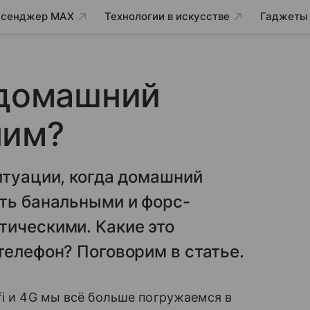
сенджер MAX
Технологии в искусстве
Гаджеты
 домашний
ним?
итуации, когда домашний
ть банальными и форс-
тическими. Какие это
телефон? Поговорим в статье.
fi и 4G мы всё больше погружаемся в