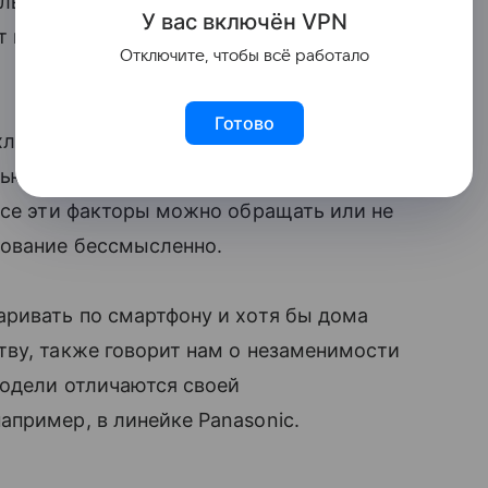
льнее излучение. Благодаря сетям LTE
У вас включ
ён
V
P
N
т превращается в постоянный излучатель
Отключите, чтобы всё работало
Готово
хлопные газы на автодорогах; шум
ьютера в офисе, есть вредное
все эти факторы можно обращать или не
вование бессмысленно.
аривать по смартфону и хотя бы дома
тву, также говорит нам о незаменимости
одели отличаются своей
пример, в линейке Panasonic.