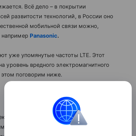
ижается. Всё дело – в покрытии
ей развитости технологий, в России оно
чественной мобильной связи можно,
, например
Panasonic
.
ают уже упомянутые частоты LTE. Этот
 на уровень вредного электромагнитного
 этом поговорим ниже.
ектромагнитной энергии человеческим
и мобильного телефона. Чем более