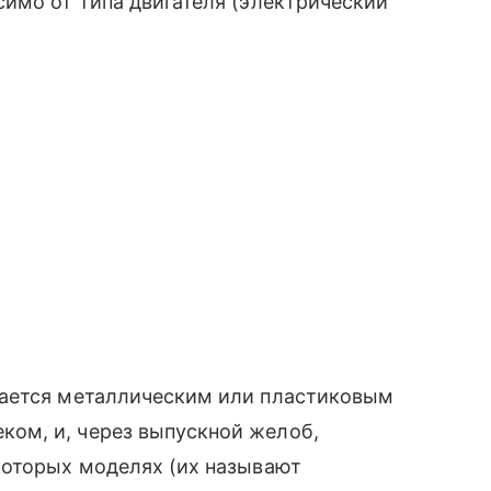
имо от типа двигателя (электрический
вается металлическим или пластиковым
м, и, через выпускной желоб,
которых моделях (их называют