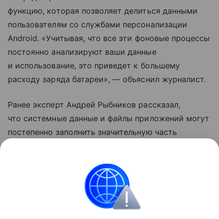
функцию, которая позволяет делиться данными
пользователям со службами персонализации
Android. «Учитывая, что все эти фоновые процессы
постоянно анализируют ваши данные
и использование, это приведет к большему
расходу заряда батареи», — объяснил журналист.
Ранее эксперт Андрей Рыбников рассказал,
что системные данные и файлы приложений могут
постепенно заполнить значительную часть
свободной памяти в смартфоне. Специалист
рекомендовал время от времени очищать аппарат
от «мусора».
Samsung