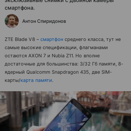
эксклюзивные снимки с двойной камеры
смартфона.
Антон Спиридонов
ZTE Blade V8 –
смартфон
среднего класса, тут не
самые высокие спецификации, флагманами
остаются AXON 7 и Nubia Z11. Но вполне
достаточные для большинства: 3/32 Гб памяти, 8-
ядерный Qualcomm Snapdragon 435, две SIM-
карты/
карта памяти
.