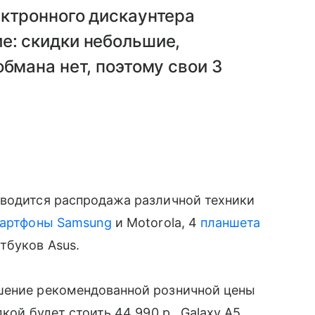
ектронного дискаунтера
е: скидки небольшие,
обмана нет, поэтому свои 3
оводится распродажа различной техники
артфоны Samsung
и Motorola, 4
планшета
тбуков Asus.
ение рекомендованной розничной цены
кой будет стоить 44 990 р., Galaxy A5