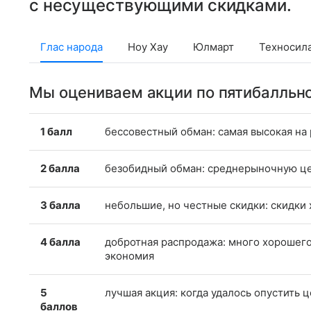
с несуществующими скидками.
Глас народа
Ноу Хау
Юлмарт
Техносил
Мы оцениваем акции по пятибалльно
1 балл
бессовестный обман: самая высокая на
2 балла
безобидный обман: среднерыночную це
3 балла
небольшие, но честные скидки: скидки
4 балла
добротная распродажа: много хорошего 
экономия
5
лучшая акция: когда удалось опустить 
баллов