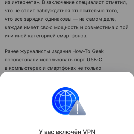
из интернета». В заключение специалист отметил,
что не стоит заблуждаться относительно того,
что все зарядки одинаковы — на самом деле,
каждая имеет свою мощность и совместима с той
или иной категорией смартфонов.
Ранее журналисты издания How-To Geek
посоветовали использовать порт USB-C
в компьютерах и смартфонах не только
для зарядки. Они рассказали, что с помощью
разъема можно передавать файлы на большой
скорости и подключаться к мониторам.
смартфоны
Поделиться
У вас включ
ён
V
P
N