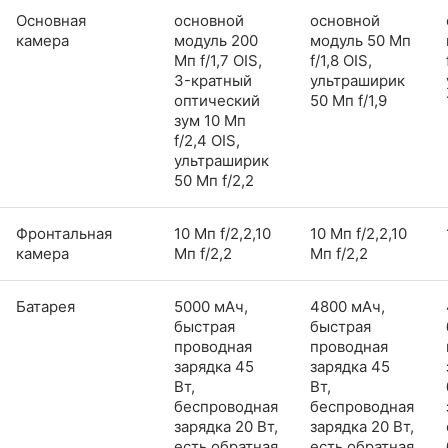
Основная
основной
основной
камера
модуль 200
модуль 50 Мп
Мп f/1,7 OIS,
f/1,8 OIS,
3-кратный
ультраширик
оптический
50 Мп f/1,9
зум 10 Мп
f/2,4 OIS,
ультраширик
50 Мп f/2,2
Фронтальная
10 Мп f/2,2,10
10 Мп f/2,2,10
камера
Мп f/2,2
Мп f/2,2
Батарея
5000 мАч,
4800 мАч,
быстрая
быстрая
проводная
проводная
зарядка 45
зарядка 45
Вт,
Вт,
беспроводная
беспроводная
зарядка 20 Вт,
зарядка 20 Вт,
есть обратная
есть обратная