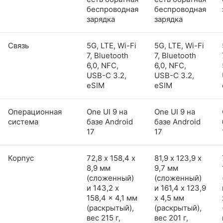
беспроводная
беспроводная
зарядка
зарядка
Связь
5G, LTE, Wi-Fi
5G, LTE, Wi-Fi
7, Bluetooth
7, Bluetooth
6,0, NFC,
6,0, NFC,
USB-C 3.2,
USB-C 3.2,
eSIM
eSIM
Операционная
One UI 9 на
One UI 9 на
система
базе Android
базе Android
17
17
Корпус
72,8 х 158,4 х
81,9 х 123,9 х
8,9 мм
9,7 мм
(сложенный)
(сложенный)
и 143,2 x
и 161,4 x 123,9
158,4 x 4,1 мм
x 4,5 мм
(раскрытый),
(раскрытый),
вес 215 г,
вес 201 г,