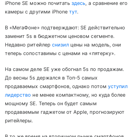
iPhone SE можно почитать
здесь
, а сравнение его
камеры с другими iPhone
тут
.
В «МегаФоне» подтверждают: SE действительно
заменит 5s в бюджетном ценовом сегменте.
Недавно ритейлер
снизил
цены на модель, они
теперь сопоставимы с ценами на «пятерку».
На самом деле SE уже обогнал 5s по продажам.
До весны 5s держался в Топ-5 самых
продаваемых смартфонов, однако потом
уступил
лидерство
не менее компактному, но куда более
мощному SE. Теперь он будет самым
продаваемым гаджетом от Apple, прогнозируют
ритейлеры.
В то же время на вторичном рынке смартфонов