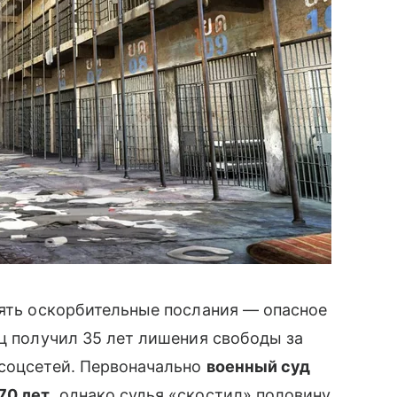
лять оскорбительные послания — опасное
ец получил 35 лет лишения свободы за
 соцсетей. Первоначально
военный суд
70 лет
, однако судья «скостил» половину