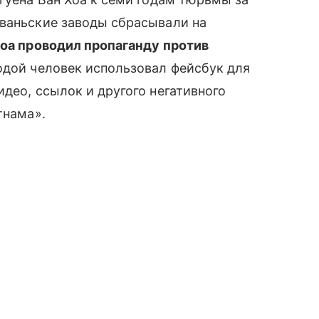
̆ваньские заводы сбрасывали на
оа проводил пропаганду против
одой человек использовал фейсбук для
део, ссылок и другого негативного
тнама».