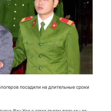
блогеров посадили на длительные сроки
Нгуена Ван Хоа к семи годам тюрьмы за