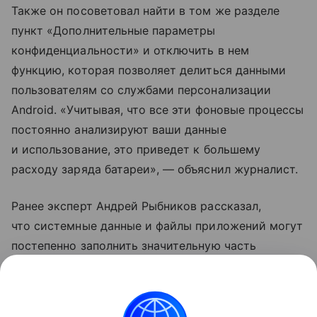
Также он посоветовал найти в том же разделе
пункт «Дополнительные параметры
конфиденциальности» и отключить в нем
функцию, которая позволяет делиться данными
пользователям со службами персонализации
Android. «Учитывая, что все эти фоновые процессы
постоянно анализируют ваши данные
и использование, это приведет к большему
расходу заряда батареи», — объяснил журналист.
Ранее эксперт Андрей Рыбников рассказал,
что системные данные и файлы приложений могут
постепенно заполнить значительную часть
свободной памяти в смартфоне. Специалист
рекомендовал время от времени очищать аппарат
от «мусора».