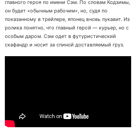
главного героя по имени Сэм. По словам Кодзимы,
он будет «обычным рабочим», но, судя по
показанному в трейлере, японец вновь лукавит. Из
ролика понятно, что главный герой — курьер, но с
особым даром. Сэм одет в футуристический
скафандр и носит за спиной доставляемый груз.