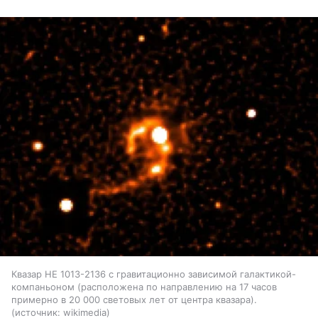
Квазар HE 1013-2136 с гравитационно зависимой галактикой-
компаньоном (расположена по направлению на 17 часов
примерно в 20 000 световых лет от центра квазара).
источник:
wikimedia