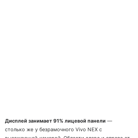
Дисплей занимает 91% лицевой панели
—
столько же у безрамочного Vivo NEX с
выезжающей камерой. Области слева и справа от