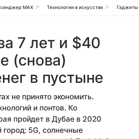
сенджер MAX
Технологии в искусстве
Гаджеты
а 7 лет и $40
е (снова)
енег в пустыне
ах не принято экономить.
хнологий и понтов. Ко
ая пройдет в Дубае в 2020
й город: 5G, солнечные