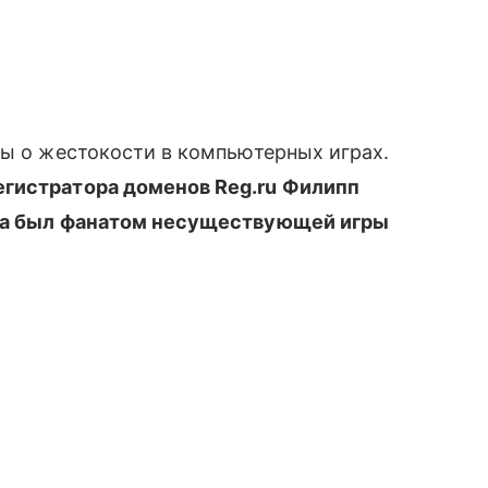
ы о жестокости в компьютерных играх.
егистратора доменов Reg.ru Филипп
̆ца был фанатом несуществующей игры