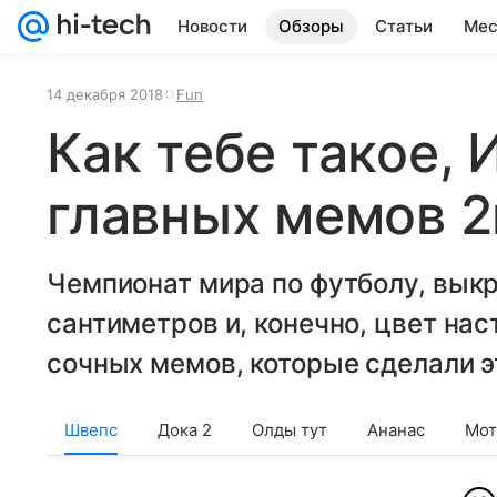
Новости
Обзоры
Статьи
Мес
14 декабря 2018
Fun
Как тебе такое, 
главных мемов 2
Чемпионат мира по футболу, выкр
сантиметров и, конечно, цвет на
сочных мемов, которые сделали эт
Швепс
Дока 2
Олды тут
Ананас
Мот