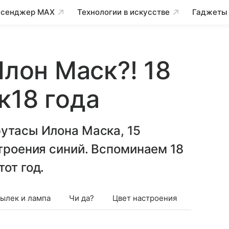
сенджер MAX
Технологии в искусстве
Гаджеты
Илон Маск?! 18
к18 года
утасы Илона Маска, 15
строения синий. Вспоминаем 18
от год.
ылек и лампа
Чи да?
Цвет настроения
15 санти