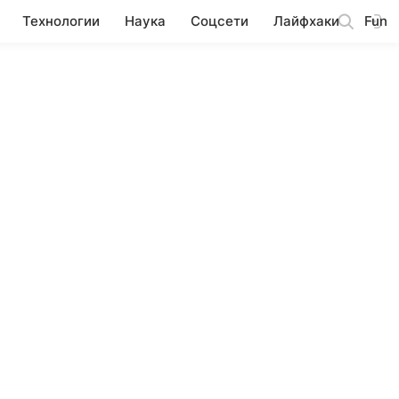
Технологии
Наука
Соцсети
Лайфхаки
Fun
метров
Мыш (кродеться)
Адаптации Netflix
Весё