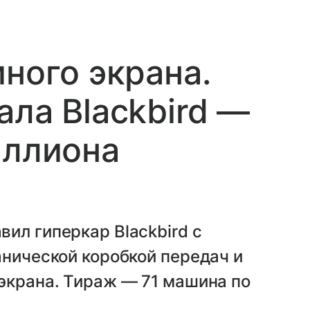
ного экрана.
ала Blackbird —
иллиона
ил гиперкар Blackbird с
анической коробкой передач и
экрана. Тираж — 71 машина по