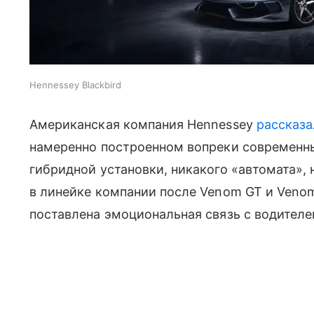
Hennessey Blackbird
Американская компания Hennessey
рассказа
намеренно построенном вопреки современн
гибридной установки, никакого «автомата», 
в линейке компании после Venom GT и Venom 
поставлена эмоциональная связь с водителе