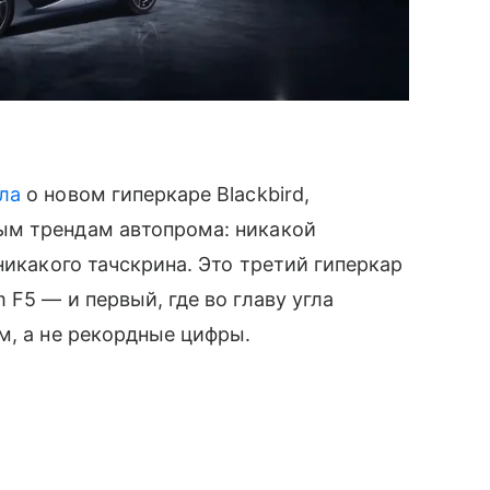
ла
о новом гиперкаре Blackbird,
ым трендам автопрома: никакой
никакого тачскрина. Это третий гиперкар
F5 — и первый, где во главу угла
м, а не рекордные цифры.