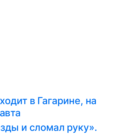
ходит в Гагарине, на
авта
̈зды и сломал руку».