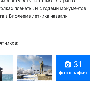
осмонавту есть не только в странах
голках планеты. И с годами монументов
та в Вифлееме летчика назвали
ятников:
31
фотография