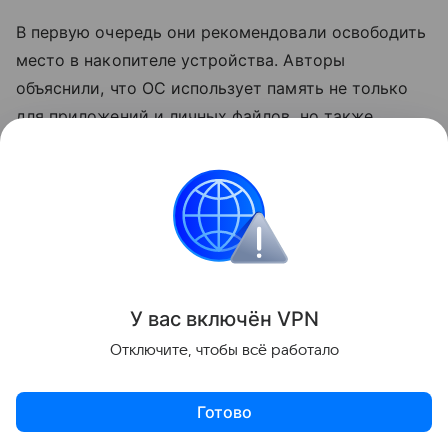
В первую очередь они рекомендовали освободить
место в накопителе устройства. Авторы
объяснили, что ОС использует память не только
для приложений и личных файлов, но также
для хранения временных файлов. Соответственно,
когда память заполняется, эффективность
устройства снижается. Также журналисты
посоветовали не пропускать регулярные
обновления ОС — с ними могут быть выпущены
патчи, исправляющие различные ошибки.
У вас включ
ён
V
P
N
В материале говорится, что смартфон может
Отключите, чтобы всё работало
работать медленнее из-за большого количества
запущенных процессов. Авторы рекомендовали
Готово
зайти в настройки и запретить фоновую