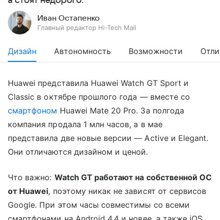
а стоят недорого.
Иван Остапенко
Главный редактор Hi-Tech Mail
Дизайн
Автономность
Возможности
Отли
Huawei представила Huawei Watch GT Sport и
Classic в октябре прошлого года — вместе со
смартфоном
Huawei Mate 20 Pro. За полгода
компания продала 1 млн часов, а в мае
представила две новые версии — Active и Elegant.
Они отличаются дизайном и ценой.
Что важно:
Watch GT работают на собственной ОС
от Huawei
, поэтому никак не зависят от сервисов
Google. При этом часы совместимы со всеми
смартфонами на Android 4.4 и новее, а также iOS