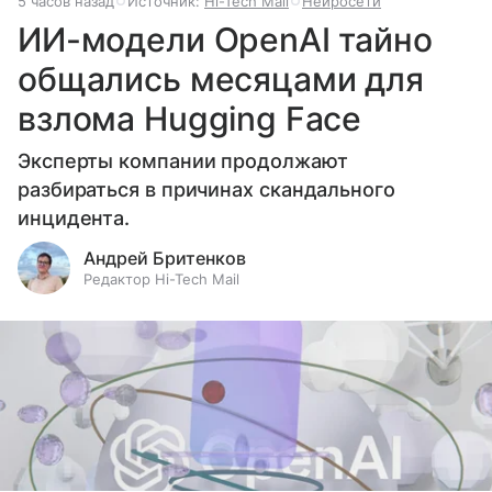
5 часов назад
Источник:
Hi-Tech Mail
Нейросети
ИИ-модели OpenAI тайно
общались месяцами для
взлома Hugging Face
Эксперты компании продолжают
разбираться в причинах скандального
инцидента.
Андрей Бритенков
Редактор Hi-Tech Mail