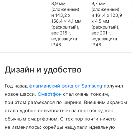
8,9 мм
9,7 мм
(сложенный)
(сложенный)
и 143,2 x
и 161,4 x 123,9
158,4 x 4,1 мм
x 4,5 мм
(раскрытый),
(раскрытый),
вес 215 г,
вес 201 г,
водозащита
водозащита
IP48
IP48
Дизайн и удобство
Год назад
флагманский фолд от Samsung
получил
новое шасси.
Смартфон
стал очень тонким,
при этом разъехался по ширине. Внешним экраном
стало удобно пользоваться на постоянку, как
обычным смартфоном. С тех пор почти ничего
не изменилось: корейцы нащупали идеальную