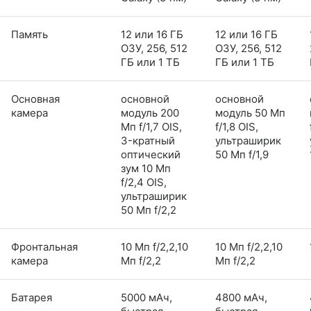
Память
12 или 16 ГБ
12 или 16 ГБ
ОЗУ, 256, 512
ОЗУ, 256, 512
ГБ или 1 ТБ
ГБ или 1 ТБ
Основная
основной
основной
камера
модуль 200
модуль 50 Мп
Мп f/1,7 OIS,
f/1,8 OIS,
3-кратный
ультраширик
оптический
50 Мп f/1,9
зум 10 Мп
f/2,4 OIS,
ультраширик
50 Мп f/2,2
Фронтальная
10 Мп f/2,2,10
10 Мп f/2,2,10
камера
Мп f/2,2
Мп f/2,2
Батарея
5000 мАч,
4800 мАч,