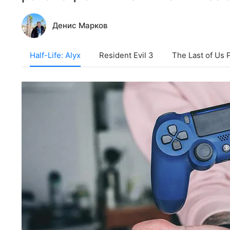
Денис Марков
Half-Life: Alyx
​​​​​​​Resident Evil 3
The Last of Us P