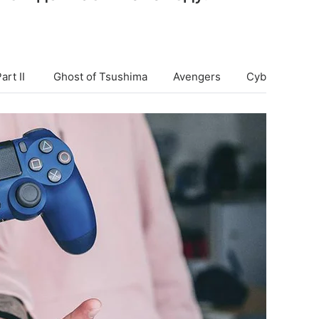
art II
​​​​​​​Ghost of Tsushima
Avengers
Cyberpunk 2