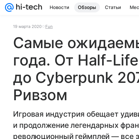
Новости
Обзоры
Статьи
Мес
19 марта 2020
Fun
Самые ожидаемы
года. От Half-Life
до Cyberpunk 20
Ривзом
Игровая индустрия обещает удив
и продолжение легендарных франши
революционный геймплей — все эт