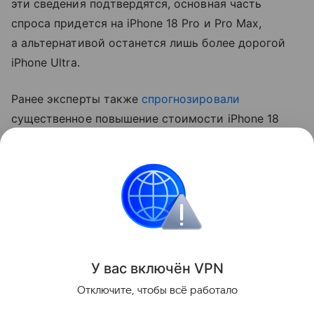
эти сведения подтвердятся, основная часть
спроса придется на iPhone 18 Pro и Pro Max,
а альтернативой останется лишь более дорогой
iPhone Ultra.
Ранее эксперты также
спрогнозировали
существенное повышение стоимости iPhone 18
Pro. Аналитик Джефф Пу считает, что цены
вырастут на 250−300 долларов (около 20−24 тыс.
рублей).
Apple
iPhone
Поделиться
У вас включ
ён
V
P
N
Отключите, чтобы всё работало