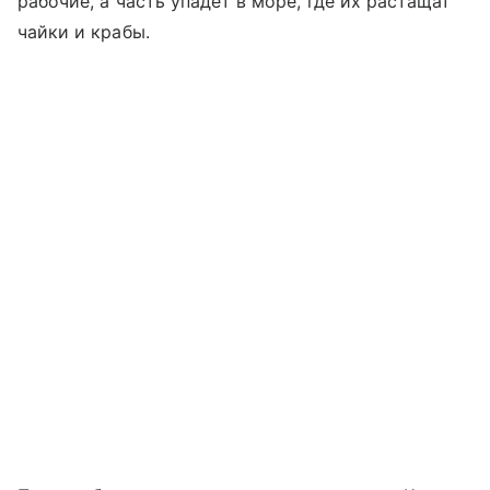
рабочие, а часть упадет в море, где их растащат
чайки и крабы.