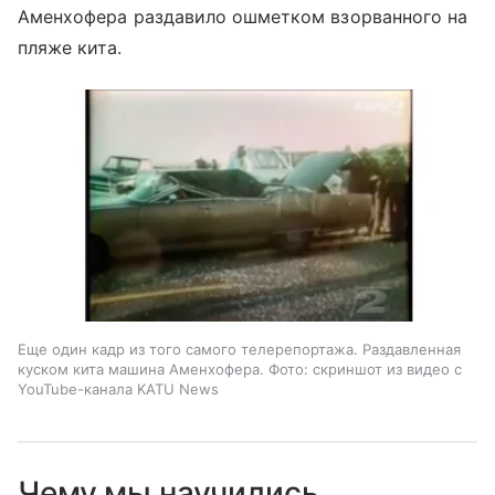
Аменхофера раздавило ошметком взорванного на
пляже кита.
Еще один кадр из того самого телерепортажа. Раздавленная
куском кита машина Аменхофера. Фото: скриншот из видео с
YouTube-канала KATU News
Чему мы научились