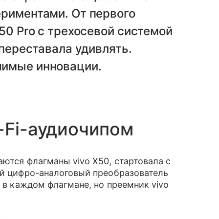
ериментами. От первого
50 Pro с трехосевой системой
 переставала удивлять.
чимые инновации.
i-Fi-аудиочипом
даются флагманы vivo X50, стартовала с
ый цифро-аналоговый преобразователь
е в каждом флагмане, но преемник vivo