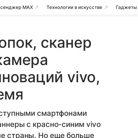
сенджер MAX
Технологии в искусстве
Гаджеты
опок, сканер
камера
нноваций vivo,
емя
доступными смартфонами
аннеры с красно-синим vivo
не страны. Но еще больше