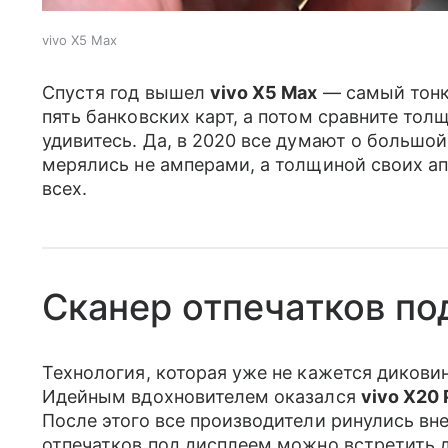
vivo X5 Max
Спустя год вышел
vivo X5 Max
— самый тонк
пять банковских карт, а потом сравните то
удивитесь. Да, в 2020 все думают о большой
мерялись не амперами, а толщиной своих а
всех.
Сканер отпечатков по
Технология, которая уже не кажется диковин
Идейным вдохновителем оказался
vivo X20 
После этого все производители ринулись вн
отпечатков под дисплеем можно встретить 