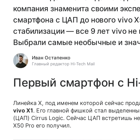
компания знаменита своими эксп
смартфона с ЦАП до нового vivo X
стабилизации — все 9 лет vivo не
Выбрали самые необычные и зна
Иван Остапенко
Главный редактор Hi-Tech Mail
Первый смартфон с H
Линейка X, под именем которой сейчас про
vivo X1
. Его главной фишкой стал выделенн
(ЦАП) Cirrus Logic. Сейчас ЦАП встретишь н
X50 Pro его получил.