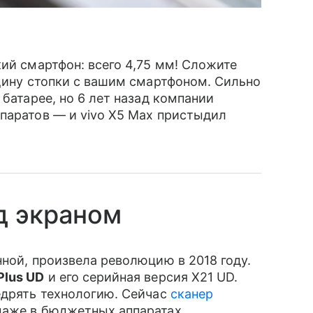
ий смартфон: всего 4,75 мм! Сложите
лщину стопки с вашим смартфоном. Сильно
 батарее, но 6 лет назад компании
ппаратов — и vivo X5 Max пристыдил
д экраном
ной, произвела революцию в 2018 году.
Plus UD
и его серийная версия X21 UD.
едрять технологию. Сейчас
сканер
даже в бюджетных аппаратах.