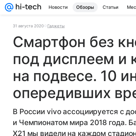
Новости
Обзоры
Статьи
Мес
31 августа 2020
Гаджеты
Смартфон без кн
под дисплеем и 
на подвесе. 10 и
опередивших вр
В России vivo ассоциируется с 
и Чемпионатом мира 2018 года. Б
X21 мы видели на каждом стадио