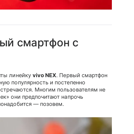
й смартфон с
нты линейку
vivo NEX
. Первый смартфон
еную популярность и постепенно
стречаются. Многим пользователям не
лек» они предпочитают напрочь
 понадобится — позовем.