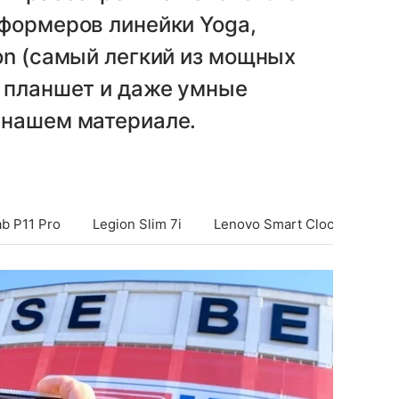
формеров линейки Yoga,
on (самый легкий из мощных
й планшет и даже умные
 нашем материале.
b P11 Pro
Legion Slim 7i
Lenovo Smart Clock Essentia