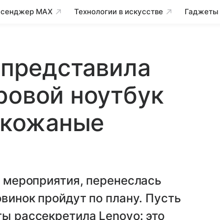
сенджер MAX
Технологии в искусстве
Гаджеты
o представила
ровой ноутбук
и кожаные
е мероприятия, перенеслась
овинок пройдут по плану. Пусть
ты рассекретила Lenovo: это