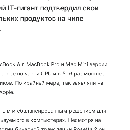
й IT-гигант подтвердил свои
ьких продуктов на чипе
.
ook Air, MacBook Pro и Mac Mini версии
ыстрее по части CPU и в 5−6 раз мощнее
ов. По крайней мере, так заявляли на
Apple.
нутым и сбалансированным решением для
ользуемого в компьютерах. Несмотря на
логии бинарной трансляции Rosetta 2 он