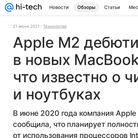
Новости
Обзоры
Статьи
Мес
21 июня 2021
Технологии
Apple M2 дебют
в новых MacBook
что известно о ч
и ноутбуках
В июне 2020 года компания Appl
сообщила, что планирует полност
от использования процессоров In