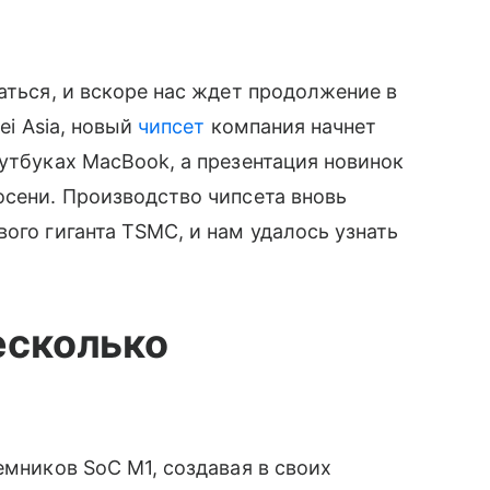
аться, и вскоре нас ждет продолжение в
ei Asia, новый
чипсет
компания начнет
оутбуках MacBook, а презентация новинок
осени. Производство чипсета вновь
вого гиганта TSMC, и нам удалось узнать
есколько
емников SoC M1, создавая в своих