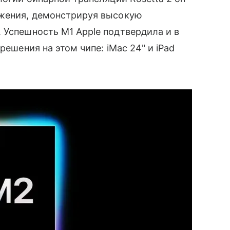
ожения, демонстрируя высокую
 Успешность M1 Apple подтвердила и в
решения на этом чипе: iMac 24" и iPad