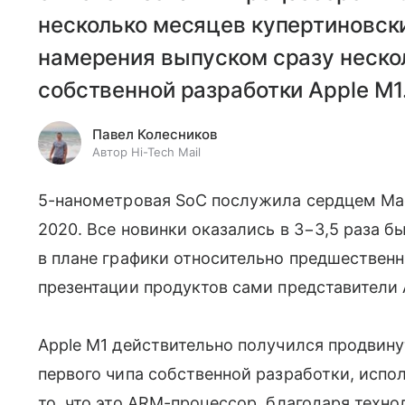
несколько месяцев купертиновски
намерения выпуском сразу нескол
собственной разработки Apple M1
Павел Колесников
Автор Hi-Tech Mail
5-нанометровая SoC послужила сердцем MacB
2020. Все новинки оказались в 3−3,5 раза б
в плане графики относительно предшественник
презентации продуктов сами представители 
Apple M1 действительно получился продви
первого чипа собственной разработки, исп
то, что это ARM-процессор, благодаря техно