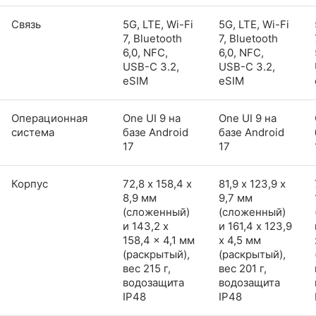
Связь
5G, LTE, Wi-Fi
5G, LTE, Wi-Fi
7, Bluetooth
7, Bluetooth
6,0, NFC,
6,0, NFC,
USB-C 3.2,
USB-C 3.2,
eSIM
eSIM
Операционная
One UI 9 на
One UI 9 на
система
базе Android
базе Android
17
17
Корпус
72,8 х 158,4 х
81,9 х 123,9 х
8,9 мм
9,7 мм
(сложенный)
(сложенный)
и 143,2 x
и 161,4 x 123,9
158,4 x 4,1 мм
x 4,5 мм
(раскрытый),
(раскрытый),
вес 215 г,
вес 201 г,
водозащита
водозащита
IP48
IP48