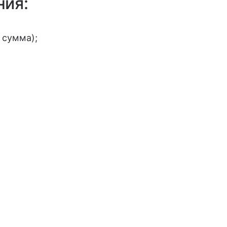
ния:
 сумма);