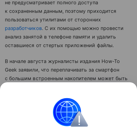
не предусматривает полного доступа
к сохраненным данным, поэтому приходится
пользоваться утилитами от сторонних
разработчиков
. С их помощью можно провести
анализ занятой в телефоне памяти и удалить
оставшиеся от стертых приложений файлы.
В начале августа журналисты издания How-To
Geek заявили, что переплачивать за смартфон
с большим встроенным накопителем может быть
нерационально. Они заметили, что лучше купить
аппарат с небольшим объемом памяти и хранить
данные на внешнем накопителе или в «облаке».
смартфоны