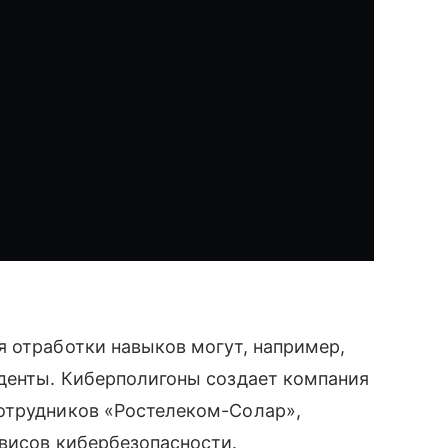
я отработки навыков могут, например,
уденты. Киберполигоны создает компания
отрудников «Ростелеком-Солар»,
рвисов кибербезопасности.