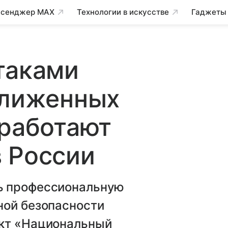
сенджер MAX
Технологии в искусстве
Гаджеты
таками
ближенных
 работают
 России
ь профессиональную
ной безопасности
ект «Национальный