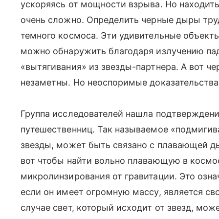
ускоряясь от мощности взрыва. Но находит
очень сложно. Определить черные дыры труд
темного космоса. Эти удивительные объект
можно обнаружить благодаря излучению пад
«вытягивания» из звезды-партнера. А вот ч
незаметны. Но неоспоримые доказательства 
Группа исследователей нашла подтвержден
путешественниц. Так называемое «подмигив
звезды, может быть связано с плавающей ды
вот чтобы найти вольно плавающую в космо
микролинзирования от гравитации. Это означ
если он имеет огромную массу, является сво
случае свет, который исходит от звезд, мо