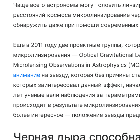
Чаще всего астрономы могут словить линзи
расстояний космоса микролинзирование че
обнаружить даже при помощи современных 
Еще в 2011 году две проектные группы, кот
микролинзирования — Optical Gravitational L
Microlensing Observations in Astrophysics (M
внимание
на звезду, которая без причины с
которых заинтересовал данный эффект, нач
лет ученые вели наблюдения за параметрами
происходит в результате микролинзирования
более интересное — положение звезды пре
Черная дыра способн