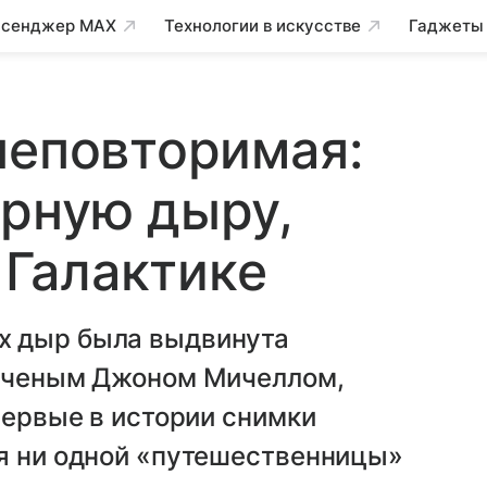
сенджер MAX
Технологии в искусстве
Гаджеты
неповторимая:
рную дыру,
Галактике
х дыр была выдвинута
 ученым Джоном Мичеллом,
первые в истории снимки
тя ни одной «путешественницы»