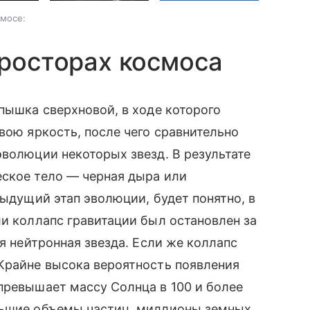
смосе:
просторах космоса
пышка сверхновой, в ходе которого
вою яркость, после чего сравнительно
эволюции некоторых звезд. В результате
еское тело — черная дыра или
дыдущий этап эволюции, будет понятно, в
ли коллапс гравитации был остановлен за
я нейтронная звезда. Если же коллапс
Крайне высока вероятность появления
 превышает массу Солнца в 100 и более
льшие объемы частиц, миллионы земных