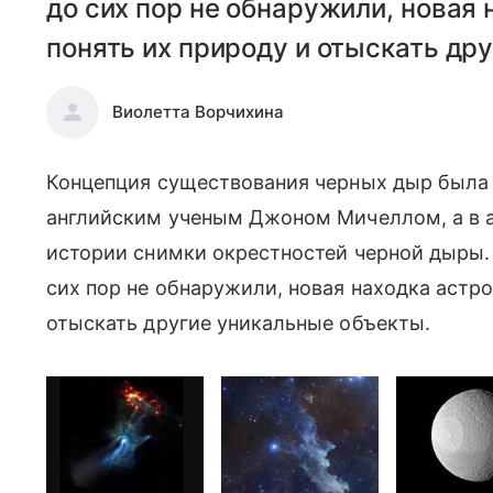
до сих пор не обнаружили, новая
понять их природу и отыскать др
Виолетта Ворчихина
Концепция существования черных дыр была 
английским ученым Джоном Мичеллом, а в а
истории снимки окрестностей черной дыры.
сих пор не обнаружили, новая находка астр
отыскать другие уникальные объекты.