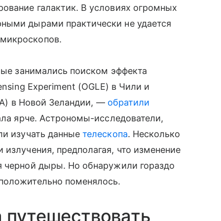
рование галактик. В условиях огромных
рными дырами практически не удается
микроскопов.
орые занимались поиском эффекта
ensing Experiment (OGLE) в Чили и
OA) в Новой Зеландии, —
обратили
тала ярче. Астрономы-исследователи,
али изучать данные
телескопа
. Несколько
 излучения, предполагая, что изменение
 черной дыры. Но обнаружили гораздо
дположительно поменялось.
а путешествовать