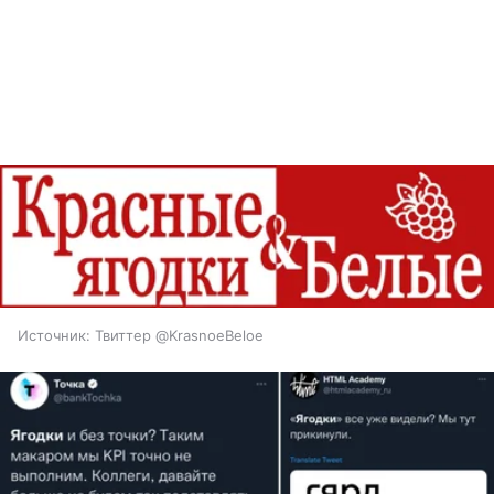
Источник: Твиттер @KrasnoeBeloe