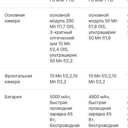
Основная
основной
основной
камера
модуль 200
модуль 50 Мп
Мп f/1,7 OIS,
f/1,8 OIS,
3-кратный
ультраширик
оптический
50 Мп f/1,9
зум 10 Мп
f/2,4 OIS,
ультраширик
50 Мп f/2,2
Фронтальная
10 Мп f/2,2,10
10 Мп f/2,2,10
камера
Мп f/2,2
Мп f/2,2
Батарея
5000 мАч,
4800 мАч,
быстрая
быстрая
проводная
проводная
зарядка 45
зарядка 45
Вт,
Вт,
беспроводная
беспроводная