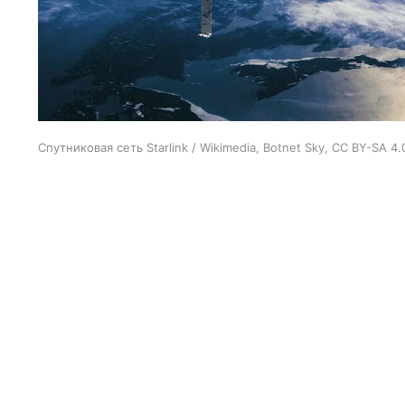
Спутниковая сеть Starlink / Wikimedia, Botnet Sky, CC BY-SA 4.