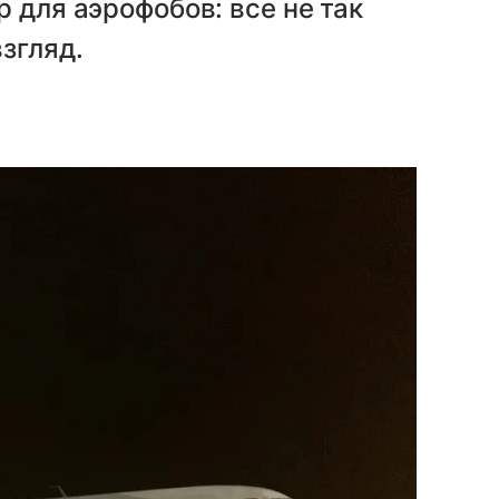
 для аэрофобов: все не так
згляд.