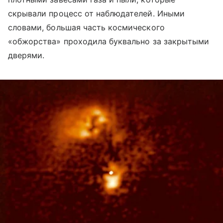
скрывали процесс от наблюдателей. Иными
словами, большая часть космического
«обжорства» проходила буквально за закрытыми
дверями.