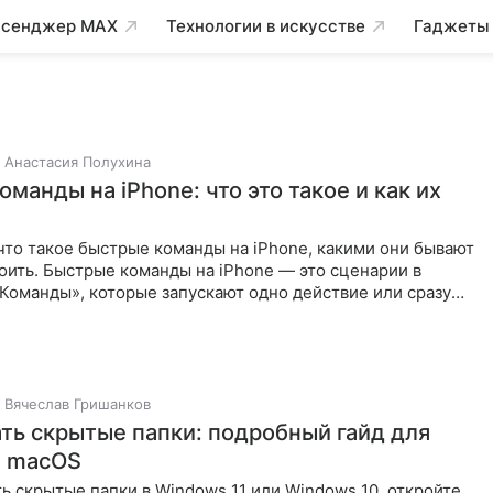
сенджер MAX
Технологии в искусстве
Гаджеты
Анастасия Полухина
манды на iPhone: что это такое и как их
что такое быстрые команды на iPhone, какими они бывают
роить. Быстрые команды на iPhone — это сценарии в
Команды», которые запускают одно действие или сразу
но
Вячеслав Гришанков
ать скрытые папки: подробный гайд для
и macOS
ь скрытые папки в Windows 11 или Windows 10, откройте