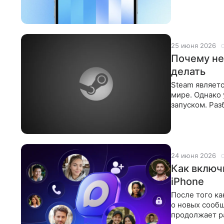
вручную.
25 июня 2026
Почему не 
делать
Steam являет
мире. Однако 
запуском. Раз
типовые проб
24 июня 2026
Как включ
iPhone
После того ка
о новых сооб
продолжает ра