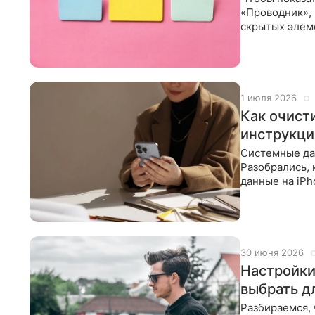
«Проводник»,
скрытых элем
Shift + .
1 июля 2026
Как очист
инструкци
Системные да
Разобрались, 
данные на iPh
почты и
30 июня 2026
Настройки
выбрать д
Разбираемся,