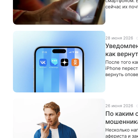
смартфоном. Е
сейчас их поч
экран не
28 июня 2026
Уведомлени
как верну
После того ка
iPhone перест
вернуть опове
предупрежде
26 июня 2026
По каким 
мошенника
Несколько на
афериста и за