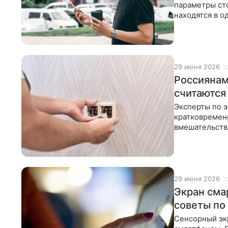
параметры ст
находятся в 
параметры ув
29 июня 2026
Россиянам
считаются
Эксперты по э
кратковремен
вмешательств
явление, с ко
29 июня 2026
Экран сма
советы по
Сенсорный эк