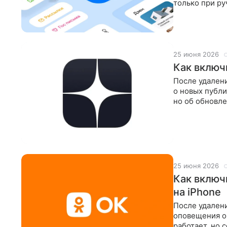
только при ру
Почты Mail на
25 июня 2026
Как включ
После удалени
о новых публи
но об обновле
вернуть
25 июня 2026
Как включ
на iPhone
После удалени
оповещения о 
работает, но 