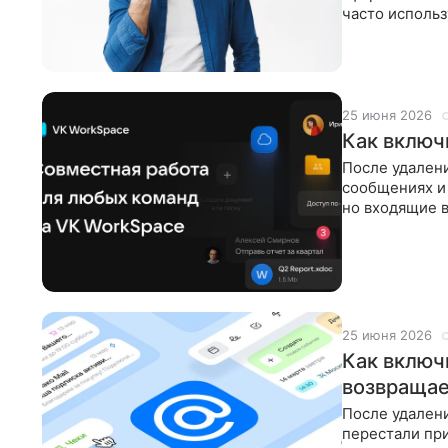
часто исполь
иллюзию угро
25 июня 2026
Как включ
После удалени
сообщениях и 
но входящие в
вернуть
25 июня 2026
Как включи
возвраща
После удалени
перестали при