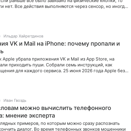
сли раньше все было завязано на физические кнопки, то
ти нет. Все действия выполняются через сенсор, но иногда
Ильдар Хайретдинов
я VK и Mail на iPhone: почему пропали и
ть
к Apple убрала приложения VK и Mail из App Store, на
али приходить пуши. Собрали семь инструкций, как
щения для каждого сервиса. 25 июня 2026 года Apple без
ния
Иван Гвоздь
словам можно вычислить телефонного
: мнение эксперта
глядных примеров, по которым можно сразу распознать
кончить диалог. Во время телефонных звонков мошенники