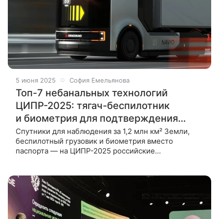
5 июня 2025
София Емельянова
Топ-7 небанальных технологий
ЦИПР-2025: тягач-беспилотник
и биометрия для подтверждения
возраста
Спутники для наблюдения за 1,2 млн км² Земли,
беспилотный грузовик и биометрия вместо
паспорта — на ЦИПР-2025 российские
разработчики представили необычные технологии,
которые уже скоро станут нашей реальностью.