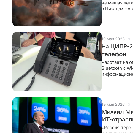
не мешая лег
в Нижнем Нов
идентификац
19 мая 2026
На ЦИПР-2
телефон
Работает на о
Bluetooth с W
информационн
российский I
19 мая 2026
Михаил Ми
ИТ-отрасл
«Россия пере