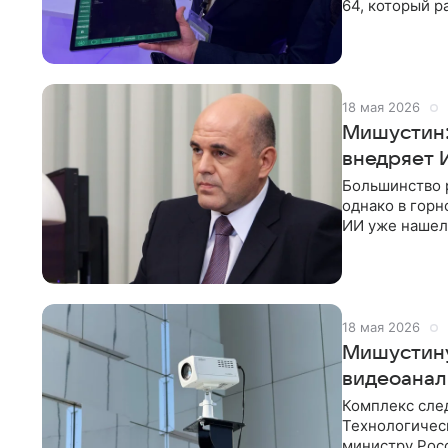
64, который р
«Аврора». Hi-
18 мая 2026
Мишустин:
внедряет 
Большинство 
однако в гор
ИИ уже нашел
эксперименти
18 мая 2026
Мишустину
видеоанал
Комплекс след
Технологичес
министру Рос