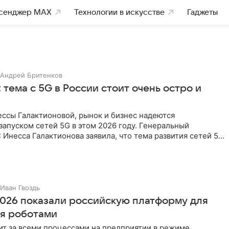
сенджер MAX
Технологии в искусстве
Гаджеты
Андрей Бритенков
 тема с 5G в России стоит очень остро и
ссы Галактионовой, рынок и бизнес надеются
запуском сетей 5G в этом 2026 году. Генеральный
Инесса Галактионова заявила, что тема развития сетей 5G
й из
Иван Гвоздь
026 показали российскую платформу для
я роботами
ит за всеми процессами на предприятии в режиме