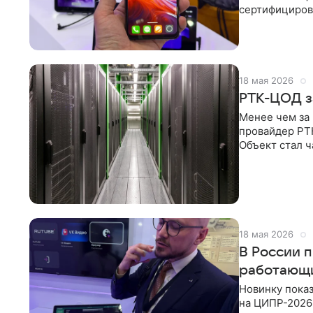
сертифициров
защищенное м
18 мая 2026
РТК-ЦОД з
Менее чем за
провайдер РТ
Объект стал ч
в ПФО, где сп
18 мая 2026
В России 
работающи
Новинку пока
на ЦИПР-2026