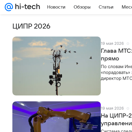
Новости
Обзоры
Статьи
Мес
ЦИПР 2026
19 мая 2026
Глава МТС:
прямо
По словам Ине
«порадовать» 
директор МТС 
остается одно
19 мая 2026
На ЦИПР-2
управлени
Система след