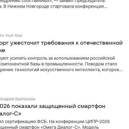
внедрению собственных», — заявил Председатель
а. В Нижнем Новгороде стартовала конференция
лавным событием первого
Hi-Tech Mail
рг ужесточит требования к отечественной
ке
уют усилить контроль за использованием российской
компонентной базы в промышленности. Поводом стало
рение технологий искусственного интеллекта, которое
смотра
Андрей Бритенков
026 показали защищенный смартфон
алог-С»
ил сертификацию ФСБ. На конференции ЦИПР-2026
ищенный смартфон «Омега Диалог-С». Модель