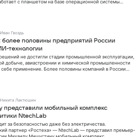
аботает с планшетом на базе операционной системы
Tech
Иван Гвоздь
 более половины предприятий России
ИИ-технологии
решений не достигли стадии промышленной эксплуатации,
ной добыче, авиастроении и химической промышленности
 себе применение. Более половины компаний в России
рует
Никита Лактюшин
 представили мобильный комплекс
итики NtechLab
ит за безопасностью даже без электричества.
кий партнер «Ростеха» — NtechLab — представил премьер-
сии Михаилу Мишустину мобильный комплекс