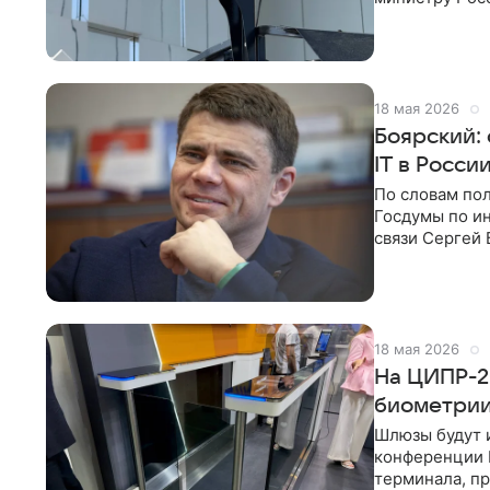
видеоаналити
18 мая 2026
Боярский:
IT в Росси
По словам пол
Госдумы по и
связи Сергей 
стране не
18 мая 2026
На ЦИПР-2
биометрии
Шлюзы будут и
конференции 
терминала, п