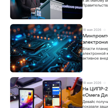
к активному 
Правительств
ЦИПР-2026. Г
18 мая 2026
Минпромто
электрони
Власти планир
электронной 
активное внед
требует пере
18 мая 2026
На ЦИПР-2
«Омега Ди
Девайс получ
показали защ