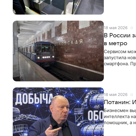
помощью биом
18 мая 2026
В России 
в метро
Сервисом мож
запустила но
смартфона. П
оператором
18 мая 2026
Потанин: И
Бизнесмен вы
интеллекта н
помощник, а н
президент