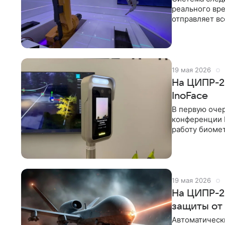
реального вре
отправляет вс
Техприемка»,
19 мая 2026
На ЦИПР-2
InoFace
В первую очер
конференции 
работу биомет
лиц при конт
19 мая 2026
На ЦИПР-2
защиты от
Автоматическ